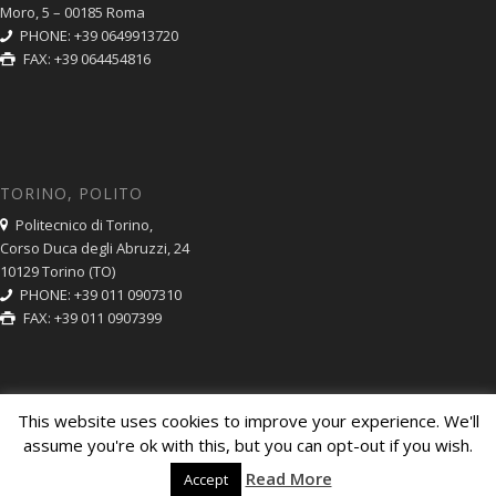
Moro, 5 – 00185 Roma
PHONE: +39 0649913720
FAX: +39 064454816
TORINO, POLITO
Politecnico di Torino,
Corso Duca degli Abruzzi, 24
10129 Torino (TO)
PHONE: +39 011 0907310
FAX: +39 011 0907399
This website uses cookies to improve your experience. We'll
assume you're ok with this, but you can opt-out if you wish.
© Copyright CNR ISC 2014. Partita IVA: 02118311006. Codice Fiscale:
Read More
Accept
80054330586
Amministrazione Trasparente
Privacy Policy