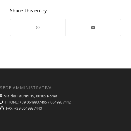
Share this entry
SEDE AMMINISTRATIVA
Via dei Taurini 19, 00185 Roma
PHONE: +39 0649937495 / 0649937442
FAX: +39 0649937440